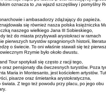
skim oznacza to „na wjazd szczęśliwy i pomyślny 
onarchowie i ambasadorzy zdążający do papieża.
najdowała się również nasza polska księżniczka Ma
zką naszego wielkiego Jana III Sobieskiego,
y też do miasta przybywali arystokraci w ramach
ie pierwszych turystów spragnionych historii, literatu
iedzę o świecie. To oni właśnie stawali się też pierws
stowiecznym Rzymie było około dwustu.
nd Tour spotykali się często z racji tego,
ele oraz pensjonaty dla ówczesnych turystów. Poza t
nta Maria in Montesanto, jest kościołem artystów. Tut
yści, pisarze oraz śmietanka arystokratyczna,
 świata. Z tego też powodu przy placu, po jego obu
ary.