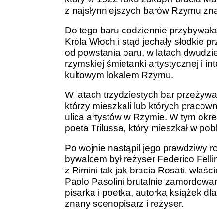
z najsłynniejszych barów Rzymu znan
Do tego baru codziennie przybywała 
Króla Włoch i stąd jechały słodkie p
od powstania baru, w latach dwudzies
rzymskiej śmietanki artystycznej i int
kultowym lokalem Rzymu.
W latach trzydziestych bar przeżywał
którzy mieszkali lub których pracown
ulica artystów w Rzymie. W tym okre
poeta Trilussa, który mieszkał w pobl
Po wojnie nastąpił jego prawdziwy ro
bywalcem był
reżyser Federico Felli
z Rimini tak jak bracia Rosati, właści
Paolo Pasolini brutalnie zamordowan
pisarka i poetka, autorka książek dl
znany scenopisarz i reżyser.