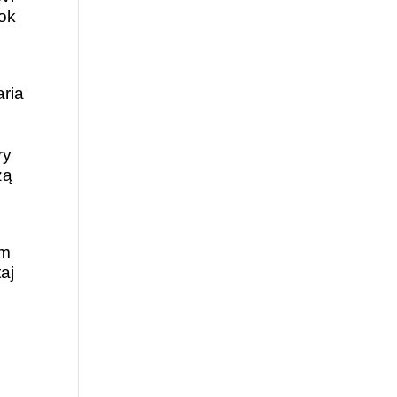
Rok
ria
ry
zą
ym
aj