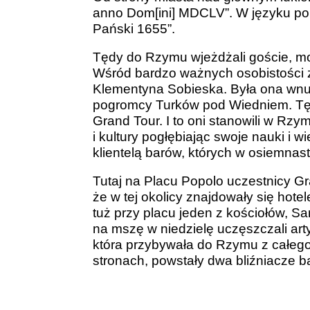
anno Dom[ini] MDCLV”. W języku pol
Pański 1655”.
Tędy do Rzymu wjeżdżali goście, m
Wśród bardzo ważnych osobistości z
Klementyna Sobieska. Była ona wnuc
pogromcy Turków pod Wiedniem. Tęd
Grand Tour. I to oni stanowili w Rzym
i kultury pogłębiając swoje nauki i w
klientelą barów, których w osiemna
Tutaj na Placu Popolo uczestnicy Gra
że w tej okolicy znajdowały się hot
tuż przy placu jeden z kościołów, Sa
na mszę w niedzielę uczęszczali art
która przybywała do Rzymu z całego
stronach, powstały dwa bliźniacze b