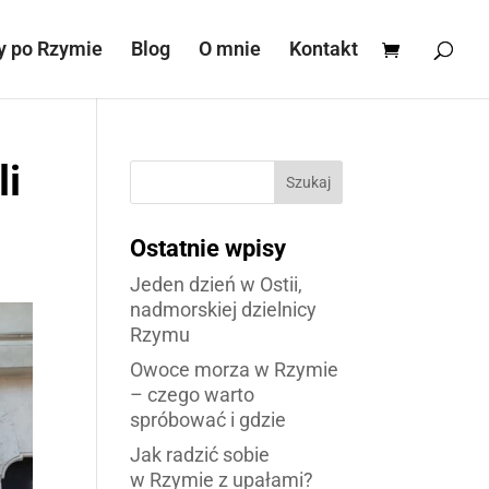
y po Rzymie
Blog
O mnie
Kontakt
li
Szukaj
Ostatnie wpisy
Jeden dzień w Ostii,
nadmorskiej dzielnicy
Rzymu
Owoce morza w Rzymie
– czego warto
spróbować i gdzie
Jak radzić sobie
w Rzymie z upałami?