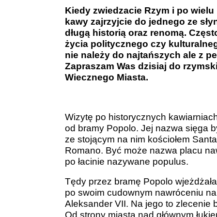
Kiedy zwiedzacie Rzym i po wielu 
kawy zajrzyjcie do jednego ze sł
długą historią oraz renomą. Częs
życia politycznego czy kulturaln
nie należy do najtańszych ale z
Zapraszam Was dzisiaj do rzymskic
Wiecznego Miasta.
Wizytę po historycznych kawiarnia
od bramy Popolo. Jej nazwa sięga b
ze stojącym na nim kościołem Santa
Romano. Być może nazwa placu nawią
po łacinie nazywane populus.
Tędy przez bramę Popolo wjeżdżała
po swoim cudownym nawróceniu na ka
Aleksander VII. Na jego to zlecenie
Od strony miasta nad głównym łukiem 