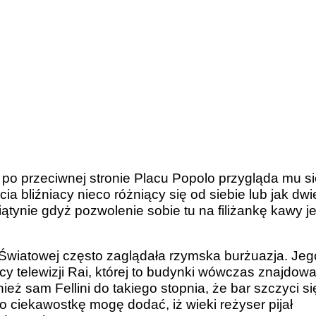
 po przeciwnej stronie Placu Popolo przygląda mu s
ia bliźniacy nieco różniący się od siebie lub jak dwi
ątynie gdyż pozwolenie sobie tu na filiżankę kawy je
Światowej często zaglądała rzymska burżuazja. Jeg
cy telewizji Rai, której to budynki wówczas znajdowa
ież sam Fellini do takiego stopnia, że bar szczyci si
 ciekawostkę mogę dodać, iż wieki reżyser pijał