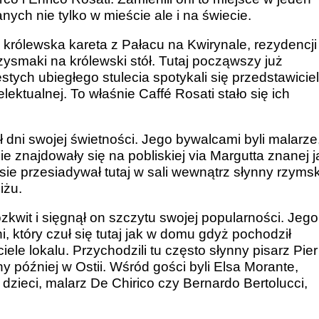
ych nie tylko w mieście ale i na świecie.
królewska kareta z Pałacu na Kwirynale, rezydencji
rzysmaki na królewski stół. Tutaj począwszy już
tych ubiegłego stulecia spotykali się przedstawicie
elektualnej. To właśnie Caffé Rosati stało się ich
 dni swojej świetności. Jego bywalcami byli malarze
ie znajdowały się na pobliskiej via Margutta znanej 
sie przesiadywał tutaj w sali wewnątrz słynny rzymsk
iżu.
zkwit i sięgnął on szczytu swojej popularności. Jego
ni, który czuł się tutaj jak w domu gdyż pochodził
ciele lokalu. Przychodzili tu często słynny pisarz Pier
y później w Ostii. Wśród gości byli Elsa Morante,
a dzieci, malarz De Chirico czy Bernardo Bertolucci,