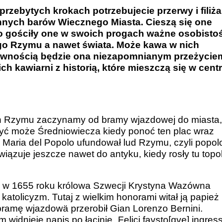
przebytych krokach potrzebujecie przerwy i filiża
ynnych barów Wiecznego Miasta. Cieszą się one
to gościły one w swoich progach ważne osobisto
ego Rzymu a nawet świata. Może kawa w nich
 pewnością będzie ona niezapomnianym przeżycie
h kawiarni z historią, które mieszczą się w cen
ch Rzymu zaczynamy od bramy wjazdowej do miasta
yć może Średniowiecza kiedy ponoć ten plac wraz
 Maria del Popolo ufundował lud Rzymu, czyli popol
zuje jeszcze nawet do antyku, kiedy rosły tu topo
 w 1655 roku królowa Szwecji Krystyna Wazówna
tolicyzm. Tutaj z wielkim honorami witał ją papież
 bramę wjazdowä przerobił Gian Lorenzo Bernini.
widnieje napis po łacinie „Felici favsto[qve] ingress