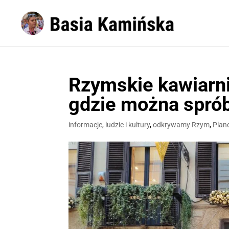
Rzymskie kawiarnie
gdzie można spró
informacje
,
ludzie i kultury
,
odkrywamy Rzym
,
Plan