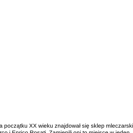
a początku XX wieku znajdował się sklep mleczarski
co i Enrico Rosati. Zamienili oni to miejsce w jeden