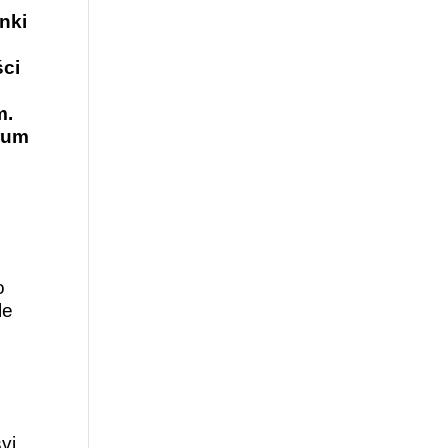
nki
ści
m.
trum
,
o
le
vi