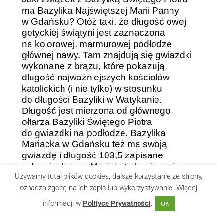
ma Bazylika Najświętszej Marii Panny
w Gdańsku? Otóż taki, że długość owej
gotyckiej świątyni jest zaznaczona
na kolorowej, marmurowej podłodze
głównej nawy. Tam znajdują się gwiazdki
wykonane z brązu, które pokazują
długość najważniejszych kościołów
katolickich (i nie tylko) w stosunku
do długości Bazyliki w Watykanie.
Długość jest mierzona od głównego
ołtarza Bazyliki Świętego Piotra
do gwiazdki na podłodze. Bazylika
Mariacka w Gdańsku też ma swoją
gwiazdę i długość 103,5 zapisane
cyframi z brązu. Musicie to koniecznie
Używamy tutaj plików cookies, dalsze korzystanie ze strony,
zobaczyć.
oznacza zgodę na ich zapis lub wykorzystywanie. Więcej
informacji w
Polityce Prywatności
.
OK