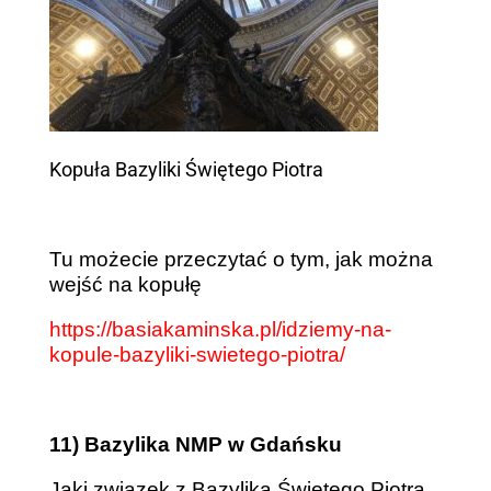
Kopuła Bazyliki Świętego Piotra
Tu możecie przeczytać o tym, jak można
wejść na kopułę
https://basiakaminska.pl/idziemy-na-
kopule-bazyliki-swietego-piotra/
11) Bazylika NMP w Gdańsku
Jaki związek z Bazyliką Świętego Piotra