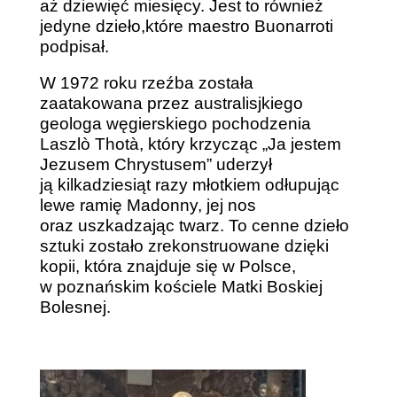
aż dziewięć miesięcy. Jest to również
jedyne dzieło,które maestro Buonarroti
podpisał.
W 1972 roku rzeźba została
zaatakowana przez australisjkiego
geologa węgierskiego pochodzenia
Laszlò Thotà, który krzycząc „Ja jestem
Jezusem Chrystusem” uderzył
ją kilkadziesiąt razy młotkiem odłupując
lewe ramię Madonny, jej nos
oraz uszkadzając twarz. To cenne dzieło
sztuki zostało zrekonstruowane dzięki
kopii, która znajduje się w Polsce,
w poznańskim kościele Matki Boskiej
Bolesnej.