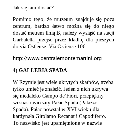
Jak się tam dostać?
Pomimo tego,
że muzeum znajduje się poza
centrum, bardzo łatwo można się do niego
dostać metrem linią B, należy wysiąść na stacji
Garbatella przejść przez
kładkę dla pieszych
do via Ostiense.
Via Ostiense 106
http://www.centralemontemartini.org
4)
GALLERIA SPADA
W
Rzymie jest wiele ukrytych
skarbów
, trzeba
tylko umieć je
znale
ź
ć. Jeden z nich
ukrywa
się niedaleko Campo de’Fiori, przepiękny
szesnastowieczny Pałac Spada (Palazzo
Spada).
Pał
a
c powstał w XVI wieku dla
kardynała Girolamo Recanat i Capodiferro.
To nazwisko jest upamiętnione w nazwie