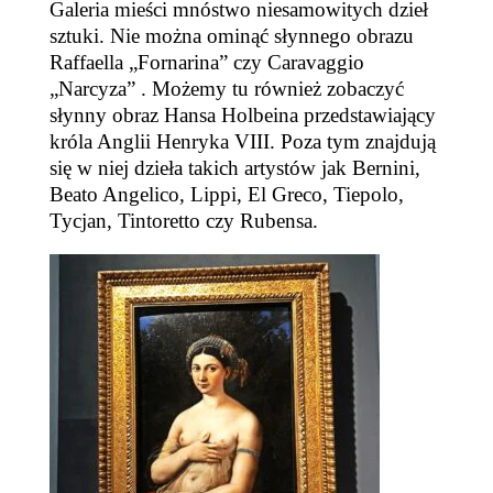
Galeria m
ieści mnóstwo
niesamowitych dzieł
sztuki.
Nie można ominąć
słynnego
obraz
u
Raffaella „Fornarina”
czy
Caravaggio
„Narcyz
a
” .
Możemy tu również zobaczyć
słynny obraz Hansa Holbeina przedstawiający
króla Anglii Henryka VIII.
Poza tym znajdują
się w niej dzieła takich artystów jak Bernini,
Beato Angelico, Lippi, El Greco, Tiepolo,
Tycjan, Tintoretto czy Rubensa.