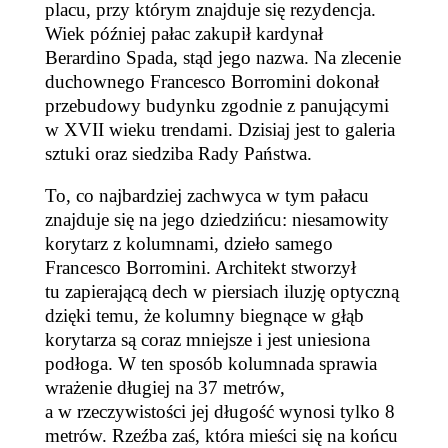
placu, przy którym znajduje się
rezydencja
.
Wiek później
pałac
zakupił kardynał
Berardino Spada, stąd jego nazwa. Na zlecenie
duchownego
Francesco Borromini dokonał
przebudowy
budynku
zgodnie z panu
jąc
ymi
w XVII wieku trendami.
Dzisiaj jest to galeria
sztuki
oraz siedziba Rady Państwa.
To, co n
a
jbardziej zachwyca w tym pałacu
znajduje się
na
jego
dziedzińcu:
n
iesamowity
korytarz z kolumnami, dzieło samego
Francesco Borromini. Architekt stworzył
tu
zapierającą dech w piersiach
iluzję optyczn
ą
dzięki temu, że kolumny
biegnące
w
głąb
korytarza
są coraz
mniejsze i jest uniesiona
podłoga. W ten
sposób
kolumnada
sprawia
wrażenie długiej na 37 metrów,
a w rzeczywistości jej długość wynosi tylko 8
metrów. Rzeźba zaś, która mieści się na końcu