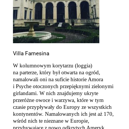
Villa Farnesina
W
kolumnowym korytarzu (loggia)
na parterze, któr
y
był otwarta na ogród,
namalowali
oni na suficie
historie Amora
i Psyche
otoczonych
przepiękn
ymi zielonymi
girlandami
. W nich znajdujemy ukryte
przeróżne
owoce i
warzywa, które w tym
czasie przypływały do Europy z
e wszystkich
kontynentów
.
Namalowanych ich jest aż 170,
wśród nich te nieznane w Europie,
przybywające z nowo odkrytych Ameryk.