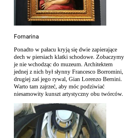
Fornarina
Ponadto w
pałacu kryją się
dwie
zapierające
dech w piersiach
klatki schodowe.
Zobaczymy
je
nie wchodząc do muzeum. Architektem
jednej z nich był
słynny Francesco Borromini,
drugiej
zaś
jego rywal, Gian Lorenzo Bernini.
Warto tam zajrzeć, aby móc podziwiać
niesamowity kunszt artystyczny obu twórców.