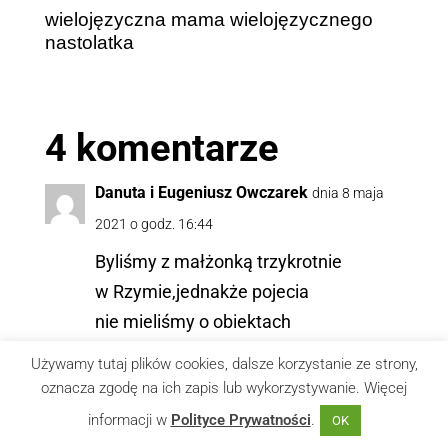
wielojęzyczna mama wielojęzycznego
nastolatka
4 komentarze
Danuta i Eugeniusz Owczarek
dnia 8 maja
2021 o godz. 16:44
Byliśmy z małżonką trzykrotnie
w Rzymie,jednakże pojecia
nie mieliśmy o obiektach
zaprezentowanych tutaj.To
Używamy tutaj plików cookies, dalsze korzystanie ze strony,
wspaniałe,ze mamy tam Was,naszych
oznacza zgodę na ich zapis lub wykorzystywanie. Więcej
przewodników.We Włoszech jesteśmy
informacji w
Polityce Prywatności
.
OK
zakochani i zazdrościmy znawcom