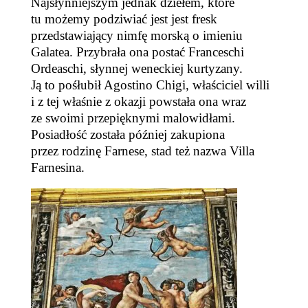
Najsłynniejszym jednak dziełem, które
tu możemy podziwiać jest jest fresk
przedstawiający nimfę morską o imieniu
Galatea. Przybrała ona postać Franceschi
Ordeaschi, słynnej weneckiej kurtyzany.
Ją to pośłubił Agostino Chigi, właściciel willi
i z tej właśnie z okazji
powstała ona wraz
ze swoimi
przepiękn
ymi
malowidła
mi
.
Posiadłość zosta
ła
później zakupiona
przez rodzinę Farnese, stad też nazwa Villa
Farnesina.