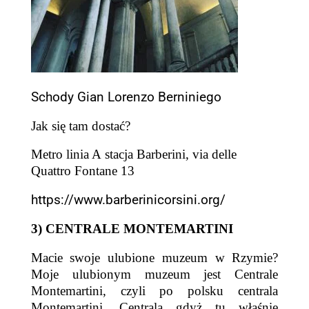
Schody Gian Lorenzo Berniniego
Jak się tam dostać?
Metro linia A stacja Barberini,
via
delle
Quattro Fontane 13
https://www.barberinicorsini.org/
3)
CENTRALE MONTEMARTINI
Macie swoje ulubione muzeum w Rzymie?
Moje ulubion
ym
muzeum
jest
Centrale
Montemartini,
czyli po polsku centrala
Montemartini. Centrala gdyż tu właśnie