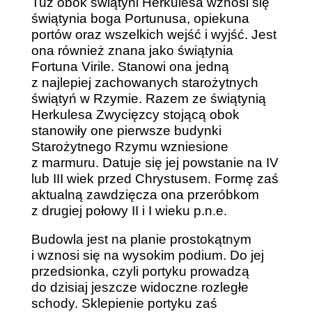
Tuż obok świątyni Herkulesa wznosi się
świątynia boga Portunusa, opiekuna
portów oraz wszelkich wejść i wyjść. Jest
ona również znana jako świątynia
Fortuna Virile. Stanowi ona jedną
z najlepiej zachowanych starożytnych
świątyń w Rzymie. Razem ze świątynią
Herkulesa Zwycięzcy stojącą obok
stanowiły one pierwsze budynki
Starożytnego Rzymu wzniesione
z marmuru. Datuje się jej powstanie na IV
lub III wiek przed Chrystusem. Formę zaś
aktualną zawdzięcza ona przeróbkom
z drugiej połowy II i I wieku p.n.e.
Budowla jest na planie prostokątnym
i wznosi się na wysokim podium. Do jej
przedsionka, czyli portyku prowadzą
do dzisiaj jeszcze widoczne rozległe
schody. Sklepienie portyku zaś