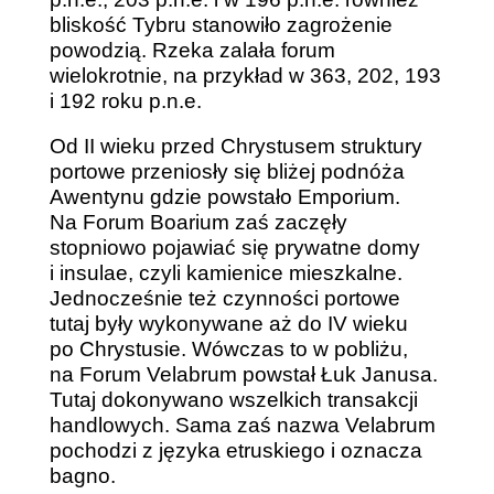
bliskość Tybru stanowiło zagrożenie
powodzią. Rzeka zalała forum
wielokrotnie, na przykład w 363, 202, 193
i 192 roku p.n.e.
Od II wieku przed Chrystusem struktury
portowe przeniosły się bliżej podnóża
Awentynu gdzie powstało Emporium.
Na Forum Boarium zaś zaczęły
stopniowo pojawiać się prywatne domy
i insulae, czyli kamienice mieszkalne.
Jednocześnie też czynności portowe
tutaj były wykonywane aż do IV wieku
po Chrystusie. Wówczas to w pobliżu,
na Forum Velabrum powstał Łuk Janusa.
Tutaj dokonywano wszelkich transakcji
handlowych. Sama zaś nazwa Velabrum
pochodzi z języka etruskiego i oznacza
bagno.