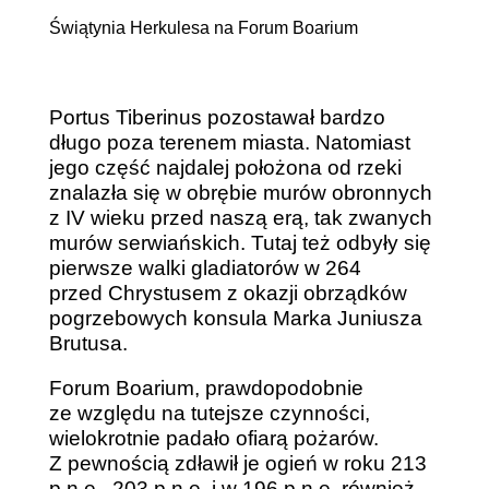
Świątynia Herkulesa na Forum Boarium
Portus Tiberinus pozostawał bardzo
długo poza terenem miasta. Natomiast
jego część najdalej położona od rzeki
znalazła się w obrębie murów obronnych
z IV wieku przed naszą erą, tak zwanych
murów serwiańskich. Tutaj też odbyły się
pierwsze walki gladiatorów w 264
przed Chrystusem z okazji obrządków
pogrzebowych konsula Marka Juniusza
Brutusa.
Forum Boarium, prawdopodobnie
ze względu na tutejsze czynności,
wielokrotnie padało ofiarą pożarów.
Z pewnością zdławił je ogień w roku 213
p.n.e., 203 p.n.e. i w 196 p.n.e. również