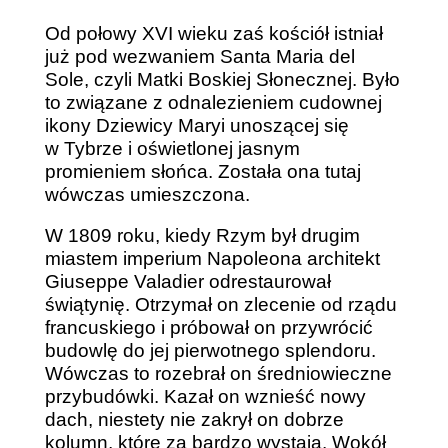
Od połowy XVI wieku zaś kościół istniał
już pod wezwaniem Santa Maria del
Sole, czyli Matki Boskiej Słonecznej. Było
to związane z odnalezieniem cudownej
ikony Dziewicy Maryi unoszącej się
w Tybrze i oświetlonej jasnym
promieniem słońca. Została ona tutaj
wówczas umieszczona.
W 1809 roku, kiedy Rzym był drugim
miastem imperium Napoleona architekt
Giuseppe Valadier odrestaurował
świątynię. Otrzymał on zlecenie od rządu
francuskiego i próbował on przywrócić
budowlę do jej pierwotnego splendoru.
Wówczas to rozebrał on średniowieczne
przybudówki. Kazał on wznieść nowy
dach, niestety nie zakrył on dobrze
kolumn, które za bardzo wystają. Wokół