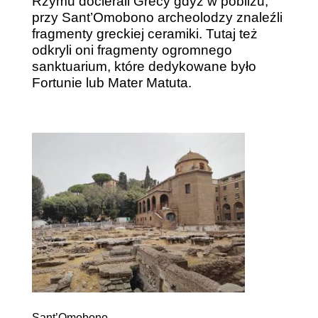
Rzymu docierali Grecy gdyż w pobliżu,
przy Sant’Omobono archeolodzy znaleźli
fragmenty greckiej ceramiki. Tutaj też
odkryli oni fragmenty ogromnego
sanktuarium, które dedykowane było
Fortunie lub Mater Matuta.
Sant’Omobono