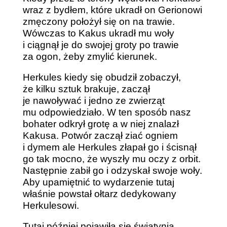
wraz z bydłem, które ukradł on Gerionowi
zmęczony położył się on na trawie.
Wówczas to Kakus ukradł mu woły
i ciągnął je do swojej groty po trawie
za ogon, żeby zmylić kierunek.
Herkules kiedy się obudził zobaczył,
że kilku sztuk brakuje, zaczął
je nawoływać i jedno ze zwierząt
mu odpowiedziało. W ten sposób nasz
bohater odkrył grotę a w niej znalazł
Kakusa. Potwór zaczął ziać ogniem
i dymem ale Herkules złapał go i ścisnął
go tak mocno, że wyszły mu oczy z orbit.
Następnie zabił go i odzyskał swoje woły.
Aby upamiętnić to wydarzenie tutaj
właśnie powstał ołtarz dedykowany
Herkulesowi.
Tutaj później pojawiła się świątynia